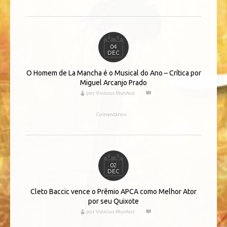
04
DEC
O Homem de La Mancha é o Musical do Ano – Crítica por
Miguel Arcanjo Prado
por Vinicius Munhoz
Comentários
02
DEC
Cleto Baccic vence o Prêmio APCA como Melhor Ator
por seu Quixote
por Vinicius Munhoz