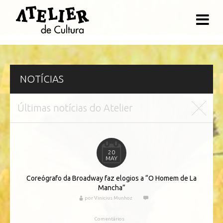
NOTÍCIAS
Últimas notícias do Atelier
20
MAY
Coreógrafo da Broadway faz elogios a “O Homem de La
Mancha”
por Vinicius Munhoz
Comentários