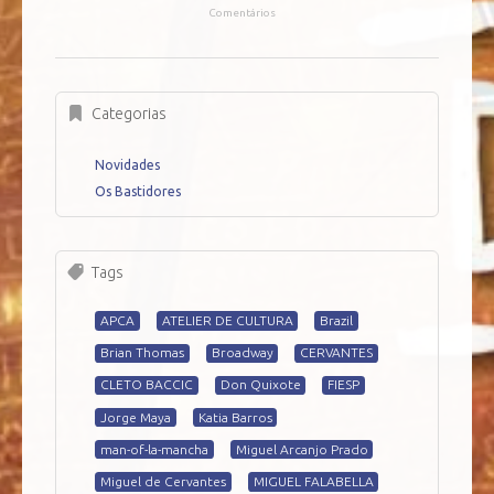
Comentários
Categorias
Novidades
Os Bastidores
Tags
APCA
ATELIER DE CULTURA
Brazil
Brian Thomas
Broadway
CERVANTES
CLETO BACCIC
Don Quixote
FIESP
Jorge Maya
Katia Barros
man-of-la-mancha
Miguel Arcanjo Prado
Miguel de Cervantes
MIGUEL FALABELLA